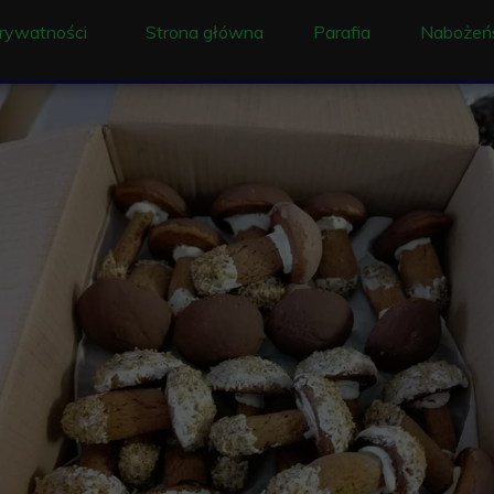
prywatności
Strona główna
Parafia
Nabożeń
Ogłoszenie
Liturgia
Historia
Intencj
Duszpasterze
Sakram
Proboszczowie pracu
Rekolekc
Historia parafii i wsi
Dzwony w Ociece
Konserwacja obrazu 
Historia Ochronki w 