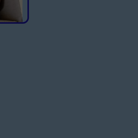
arka Pawełka
dowie.
cioła.
zieci
rzydrożne w Parafii Ocieka
murowanego