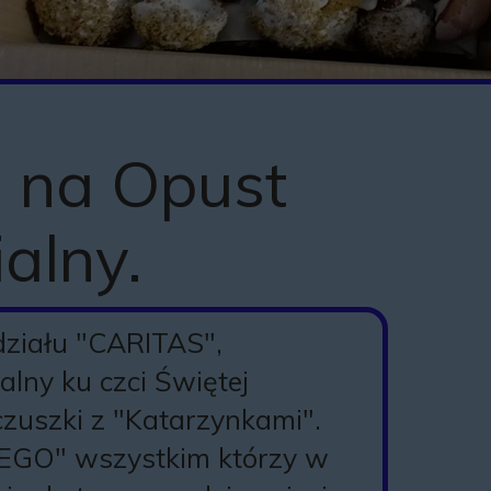
Historia kapliczki
Misja ks. prałata M
Misja ks Marka w bu
i na Opust
Remont posadzki koś
Standardy Ochrony D
ialny.
Kapliczki i krzyże p
Historia Kościoła 
działu "CARITAS",
lny ku czci Świętej
czuszki z "Katarzynkami".
GO" wszystkim którzy w