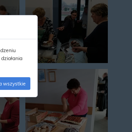
ądzeniu
działania
a wszystkie