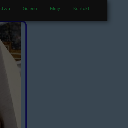
stwa
Galeria
Filmy
Kontakt
 i nabożeństwa
e Nowennowe
enty
jący w parafii
je
 Ocieka
Matki Bożej Ocieckiej
Ociece