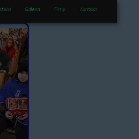
stwa
Galeria
Filmy
Kontakt
 i nabożeństwa
e Nowennowe
enty
jący w parafii
je
 Ocieka
Matki Bożej Ocieckiej
Ociece