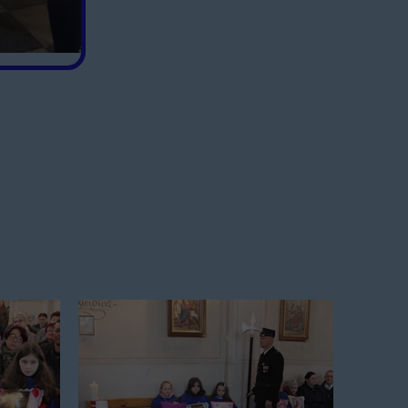
arka Pawełka
dowie.
cioła.
zieci
rzydrożne w Parafii Ocieka
murowanego