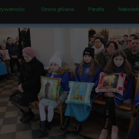
prywatności
Strona główna
Parafia
Nabożeń
Ogłoszenie
Liturgia
Historia
Intencj
Duszpasterze
Sakram
Proboszczowie pracu
Rekolekc
Historia parafii i wsi
Dzwony w Ociece
Konserwacja obrazu 
Historia Ochronki w 