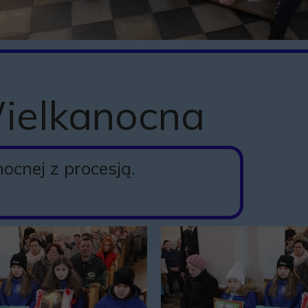
Historia kapliczki
Misja ks. prałata M
Misja ks Marka w bu
Wielkanocna
Remont posadzki koś
Standardy Ochrony D
ocnej z procesją.
Kapliczki i krzyże p
Historia Kościoła 