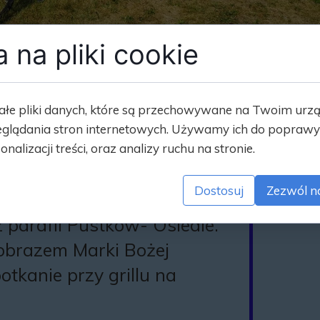
Historia kapliczki
Misja ks. prałata M
 na pliki cookie
Misja ks Marka w bu
a rowerowa
Remont posadzki koś
ałe pliki danych, które są przechowywane na Twoim urz
glądania stron internetowych. Używamy ich do poprawy 
Standardy Ochrony D
onalizacji treści, oraz analizy ruchu na stronie.
zybyła Pielgrzymka
Kapliczki i krzyże p
Dostosuj
Zezwól n
j Służby Ołtarza oraz DSM,
Historia Kościoła 
 parafii Pustków- Osiedle.
 obrazem Marki Bożej
otkanie przy grillu na