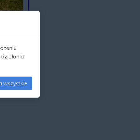
arka Pawełka
dowie.
cioła.
ądzeniu
działania
zieci
rzydrożne w Parafii Ocieka
a wszystkie
murowanego