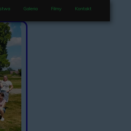
stwa
Galeria
Filmy
Kontakt
 i nabożeństwa
e Nowennowe
enty
jący w parafii
je
 Ocieka
Matki Bożej Ocieckiej
Ociece