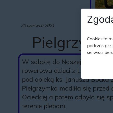
Zgoda
20 czerwca 2021
Pielgrzymk
Cookies to m
podczas prze
serwisu, pers
W sobotę do Naszej Parafii pr
rowerowa dzieci z Liturgiczne
pod opieką ks. Janusza Boćka z
Pielgrzymka modliła się przed
Ocieckiej a potem odbyło się sp
terenie plebani.