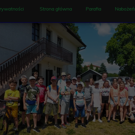
prywatności
Strona główna
Parafia
Nabożeń
Ogłoszenie
Liturgia
Historia
Intencj
Duszpasterze
Sakram
Proboszczowie pracu
Rekolekc
Historia parafii i wsi
Dzwony w Ociece
Konserwacja obrazu 
Historia Ochronki w 