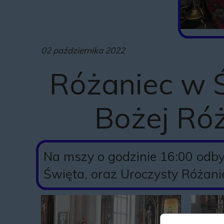
02 października 2022
Różaniec w 
Bożej Ró
Na mszy o godzinie 16:00 odby
Święta, oraz Uroczysty Różan