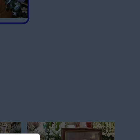
arka Pawełka
dowie.
cioła.
zieci
rzydrożne w Parafii Ocieka
murowanego