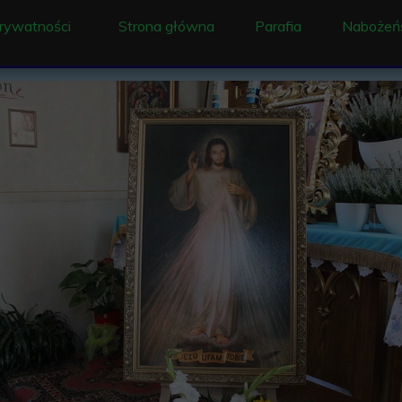
prywatności
Strona główna
Parafia
Nabożeń
Ogłoszenie
Liturgia
Historia
Intencj
Duszpasterze
Sakram
Proboszczowie pracu
Rekolekc
Historia parafii i wsi
Dzwony w Ociece
Konserwacja obrazu 
Historia Ochronki w 