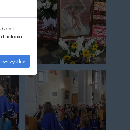
ądzeniu
działania
a wszystkie