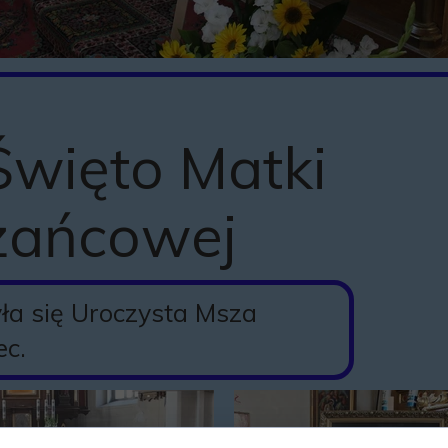
Historia kapliczki
Misja ks. prałata M
Misja ks Marka w bu
Święto Matki
Remont posadzki koś
Standardy Ochrony D
żańcowej
Kapliczki i krzyże p
Historia Kościoła 
ła się Uroczysta Msza
iec.