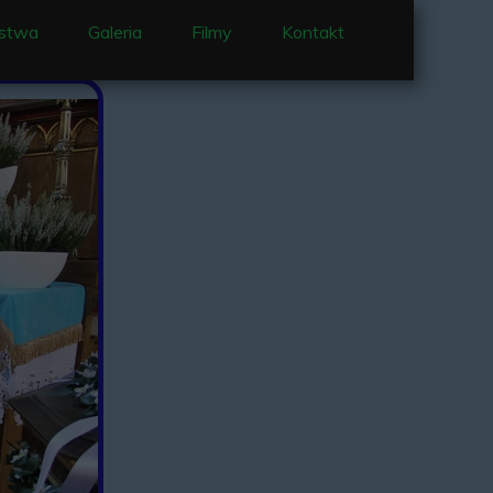
stwa
Galeria
Filmy
Kontakt
 i nabożeństwa
e Nowennowe
enty
jący w parafii
je
 Ocieka
Matki Bożej Ocieckiej
Ociece